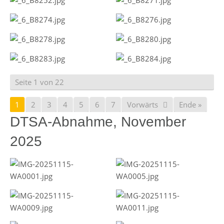
Seite 1 von 22
1
2
3
4
5
6
7
Vorwärts
Ende »
DTSA-Abnahme, November
2025