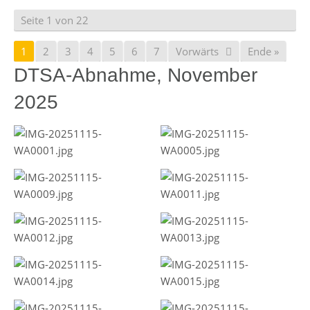
Seite 1 von 22
1
2
3
4
5
6
7
Vorwärts
Ende »
DTSA-Abnahme, November
2025