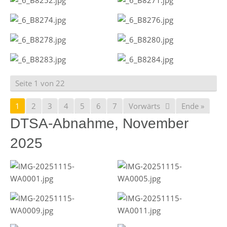
Seite 1 von 22
1
2
3
4
5
6
7
Vorwärts
Ende »
DTSA-Abnahme, November
2025