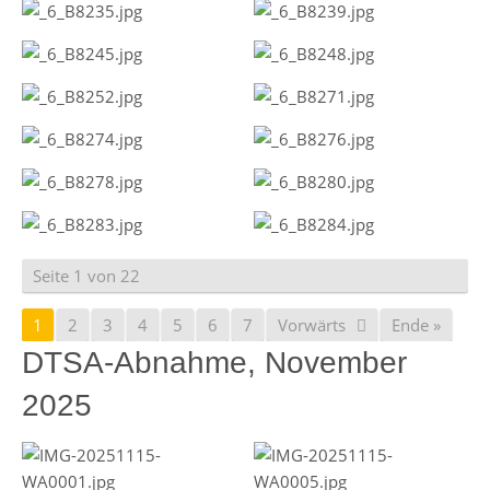
Seite 1 von 22
1
2
3
4
5
6
7
Vorwärts
Ende »
DTSA-Abnahme, November
2025