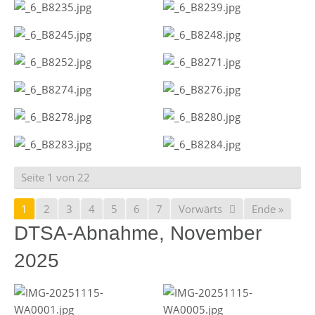
Seite 1 von 22
1
2
3
4
5
6
7
Vorwärts
Ende »
DTSA-Abnahme, November
2025