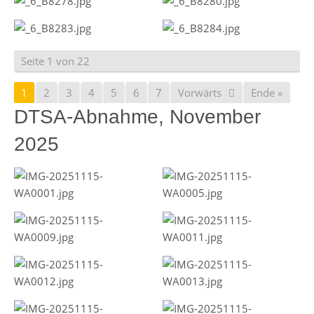
Seite 1 von 22
1
2
3
4
5
6
7
Vorwärts
Ende »
DTSA-Abnahme, November
2025