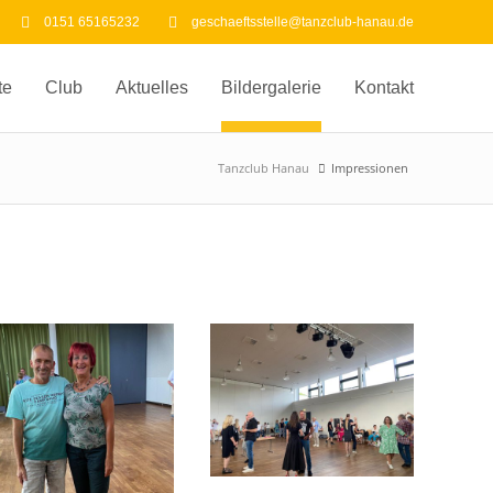
0151 65165232
geschaeftsstelle@tanzclub-hanau.de
te
Club
Aktuelles
Bildergalerie
Kontakt
Tanzclub Hanau
Impressionen