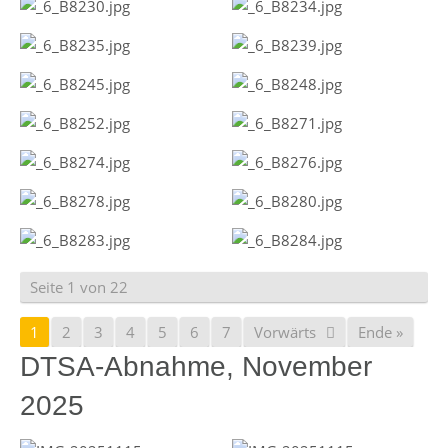
Seite 1 von 22
1
2
3
4
5
6
7
Vorwärts
Ende »
DTSA-Abnahme, November
2025