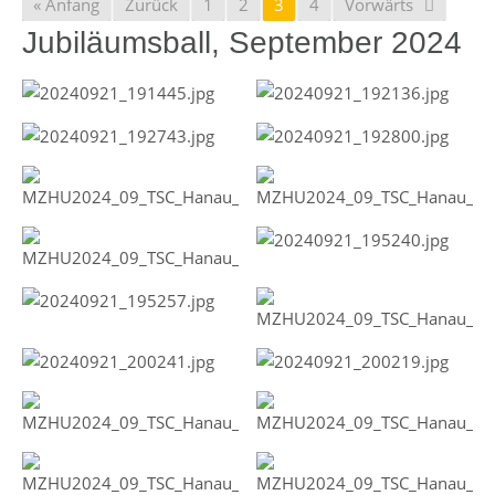
« Anfang
Zurück
1
2
3
4
Vorwärts
Jubiläumsball, September 2024