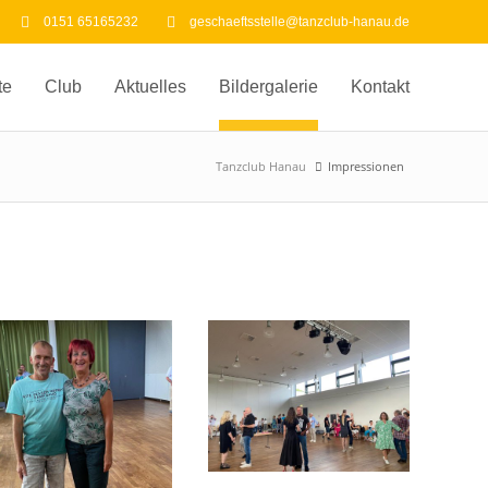
0151 65165232
geschaeftsstelle@tanzclub-hanau.de
te
Club
Aktuelles
Bildergalerie
Kontakt
Tanzclub Hanau
Impressionen