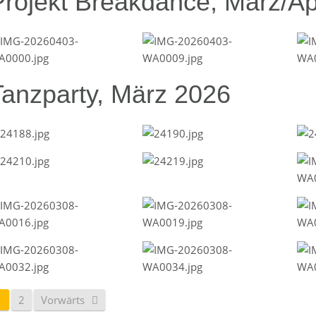
Projekt Breakdance, März/Ap
Tanzparty, März 2026
1
2
Vorwärts