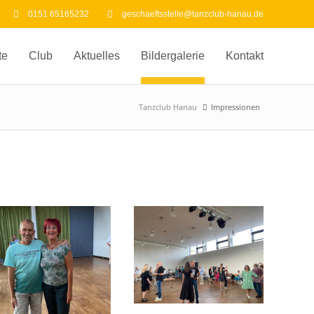
0151 65165232
geschaeftsstelle@tanzclub-hanau.de
te
Club
Aktuelles
Bildergalerie
Kontakt
Tanzclub Hanau
Impressionen