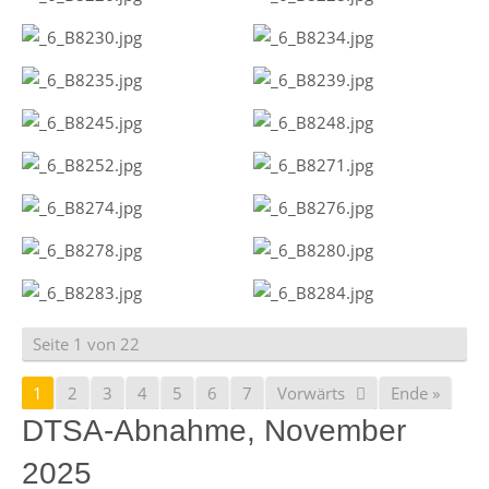
Seite 1 von 22
1
2
3
4
5
6
7
Vorwärts
Ende »
DTSA-Abnahme, November
2025