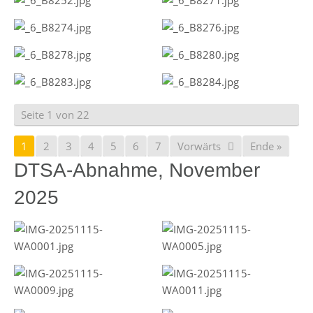
Seite 1 von 22
1
2
3
4
5
6
7
Vorwärts
Ende »
DTSA-Abnahme, November
2025