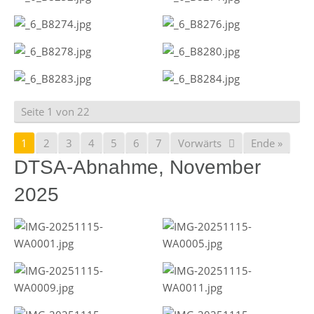
Seite 1 von 22
1
2
3
4
5
6
7
Vorwärts
Ende »
DTSA-Abnahme, November
2025