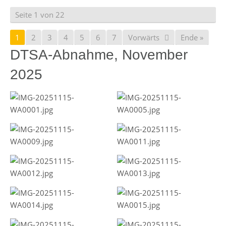
Seite 1 von 22
1
2
3
4
5
6
7
Vorwärts
Ende »
DTSA-Abnahme, November
2025