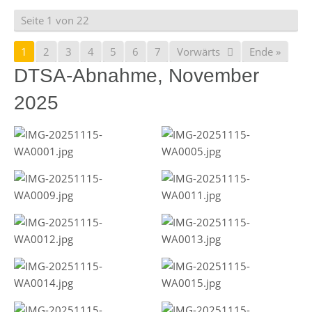
Seite 1 von 22
1
2
3
4
5
6
7
Vorwärts
Ende »
DTSA-Abnahme, November
2025