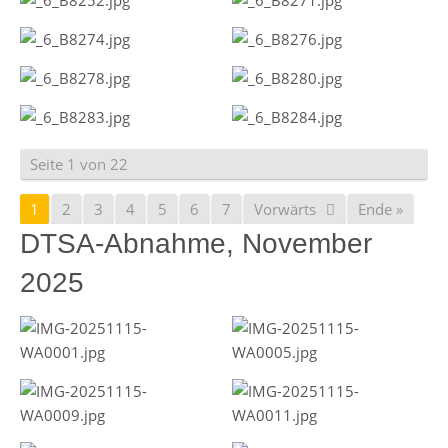
Seite 1 von 22
1
2
3
4
5
6
7
Vorwärts
Ende »
DTSA-Abnahme, November
2025