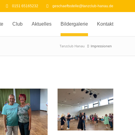
0151 65165232
geschaeftsstelle@tanzclub-hanau.de
te
Club
Aktuelles
Bildergalerie
Kontakt
Tanzclub Hanau
Impressionen