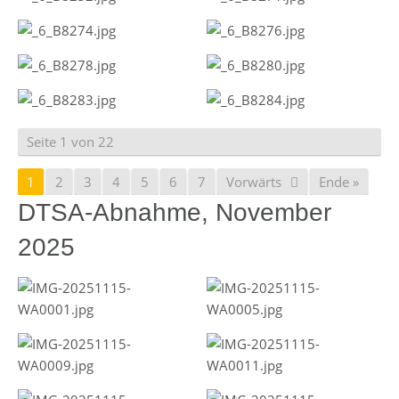
Seite 1 von 22
1
2
3
4
5
6
7
Vorwärts
Ende »
DTSA-Abnahme, November
2025