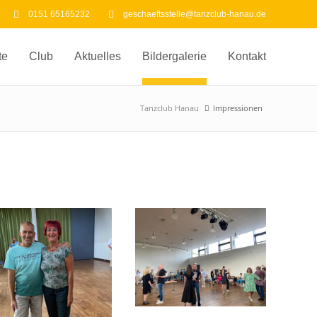
0151 65165232
geschaeftsstelle@tanzclub-hanau.de
te
Club
Aktuelles
Bildergalerie
Kontakt
Tanzclub Hanau
Impressionen