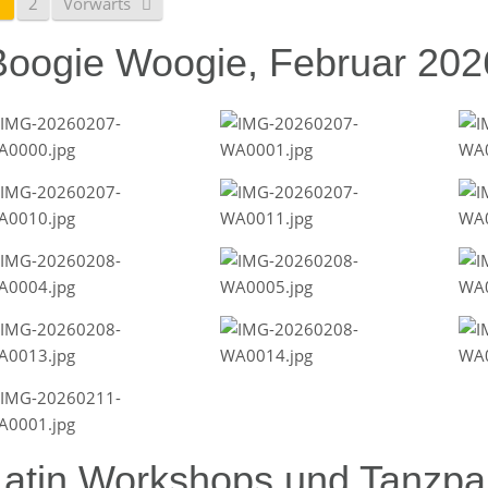
1
2
Vorwärts
Boogie Woogie, Februar 202
Latin Workshops und Tanzpar