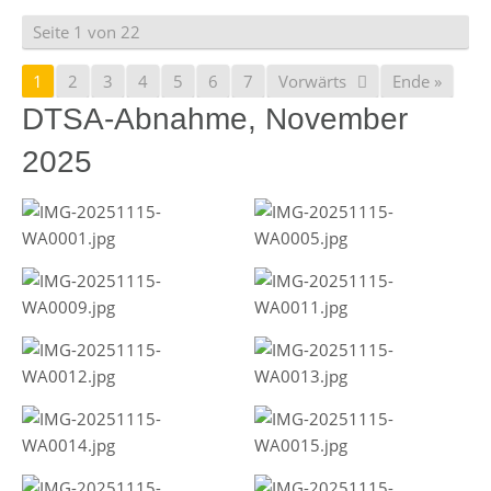
Seite 1 von 22
1
2
3
4
5
6
7
Vorwärts
Ende »
DTSA-Abnahme, November
2025