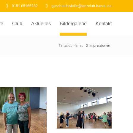
0151 65165232
geschaeftsstelle@tanzclub-hanau.de
te
Club
Aktuelles
Bildergalerie
Kontakt
Tanzclub Hanau
Impressionen