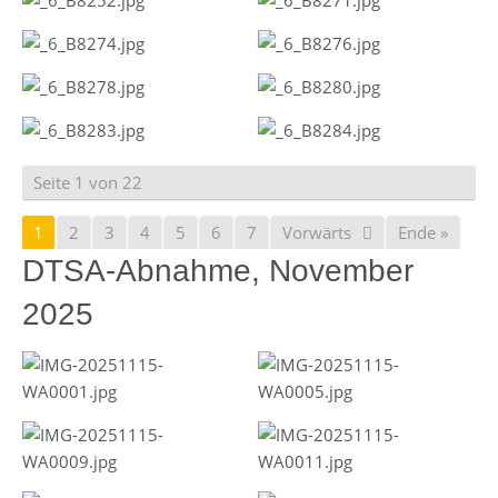
Seite 1 von 22
1
2
3
4
5
6
7
Vorwärts
Ende »
DTSA-Abnahme, November
2025