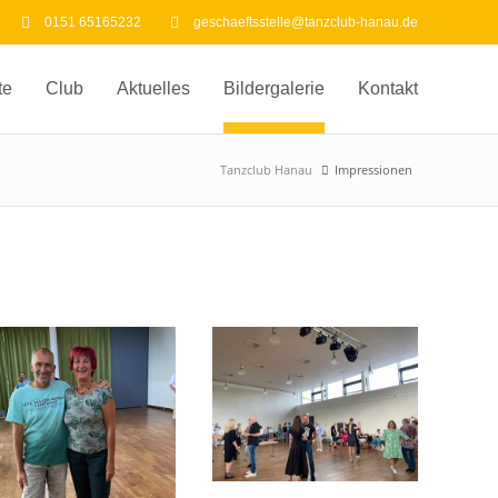
0151 65165232
geschaeftsstelle@tanzclub-hanau.de
te
Club
Aktuelles
Bildergalerie
Kontakt
Tanzclub Hanau
Impressionen