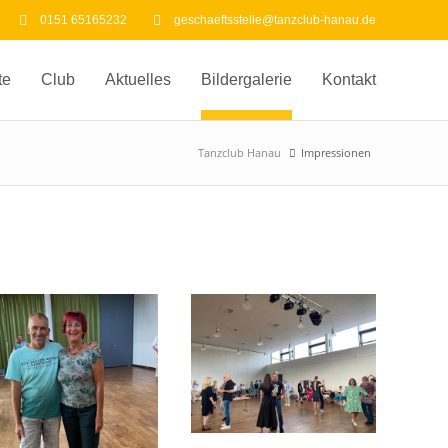
0151 65165232
geschaeftsstelle@tanzclub-hanau.de
te
Club
Aktuelles
Bildergalerie
Kontakt
Tanzclub Hanau
Impressionen