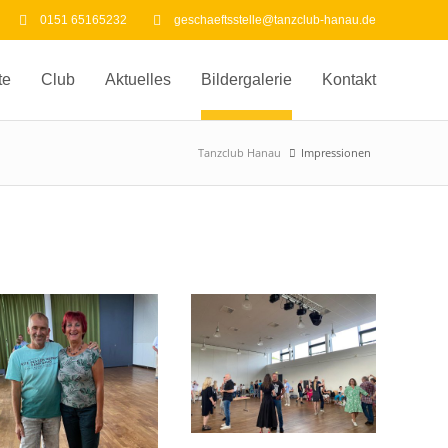
0151 65165232
geschaeftsstelle@tanzclub-hanau.de
te
Club
Aktuelles
Bildergalerie
Kontakt
Tanzclub Hanau
Impressionen