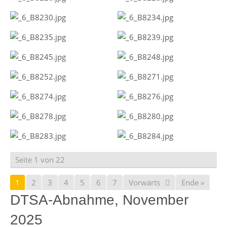
Seite 1 von 22
1
2
3
4
5
6
7
Vorwärts
Ende »
DTSA-Abnahme, November
2025