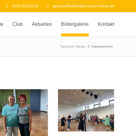
0151 65165232
geschaeftsstelle@tanzclub-hanau.de
te
Club
Aktuelles
Bildergalerie
Kontakt
Tanzclub Hanau
Impressionen