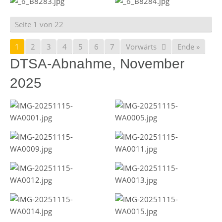
Seite 1 von 22
1
2
3
4
5
6
7
Vorwärts
Ende »
DTSA-Abnahme, November
2025