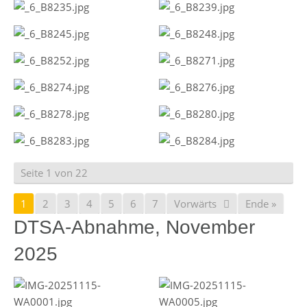
Seite 1 von 22
1
2
3
4
5
6
7
Vorwärts
Ende »
DTSA-Abnahme, November
2025