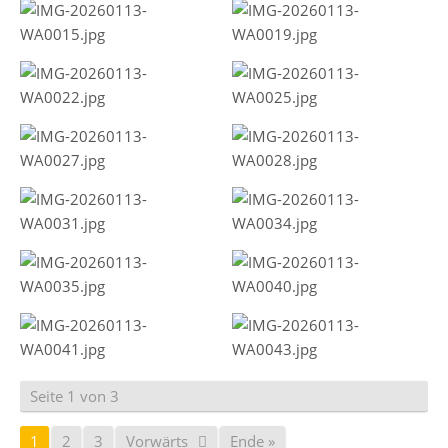
Seite 1 von 3
1
2
3
Vorwärts
Ende »