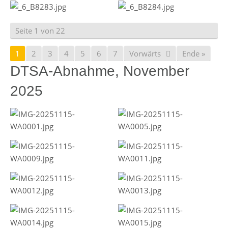
Seite 1 von 22
1
2
3
4
5
6
7
Vorwärts
Ende »
DTSA-Abnahme, November
2025