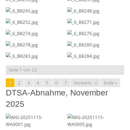
Seite 1 von 22
1
2
3
4
5
6
7
Vorwärts
Ende »
DTSA-Abnahme, November
2025