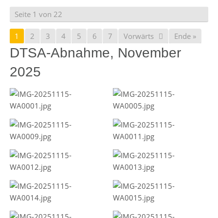
Seite 1 von 22
1
2
3
4
5
6
7
Vorwärts
Ende »
DTSA-Abnahme, November
2025