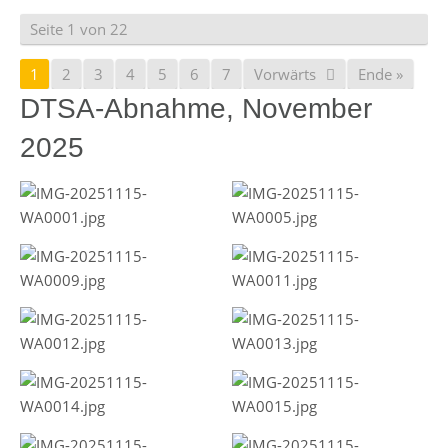
Seite 1 von 22
1
2
3
4
5
6
7
Vorwärts
Ende »
DTSA-Abnahme, November
2025