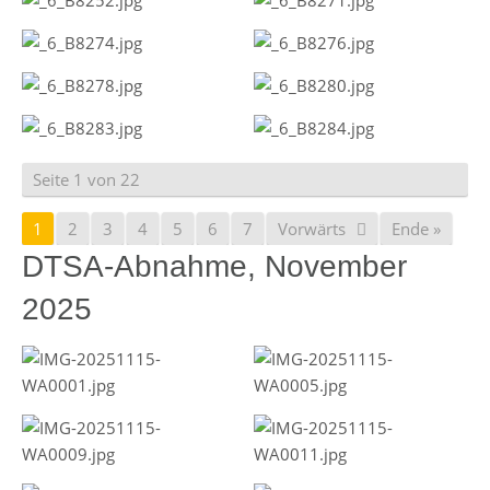
Seite 1 von 22
1
2
3
4
5
6
7
Vorwärts
Ende »
DTSA-Abnahme, November
2025