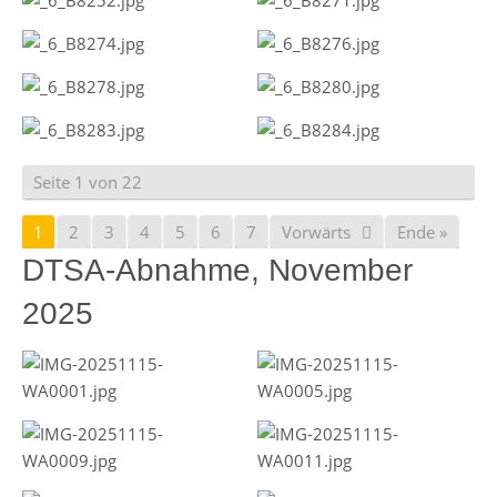
Seite 1 von 22
1
2
3
4
5
6
7
Vorwärts
Ende »
DTSA-Abnahme, November
2025