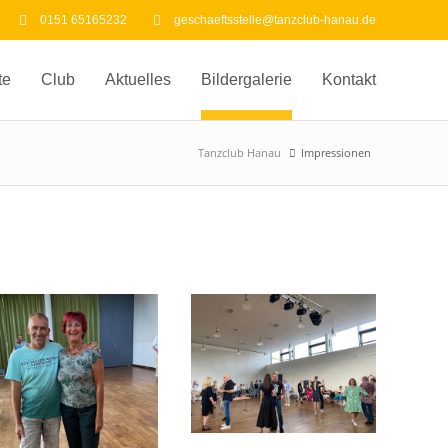
0151 65165232
geschaeftsstelle@tanzclub-hanau.de
te
Club
Aktuelles
Bildergalerie
Kontakt
Tanzclub Hanau
Impressionen