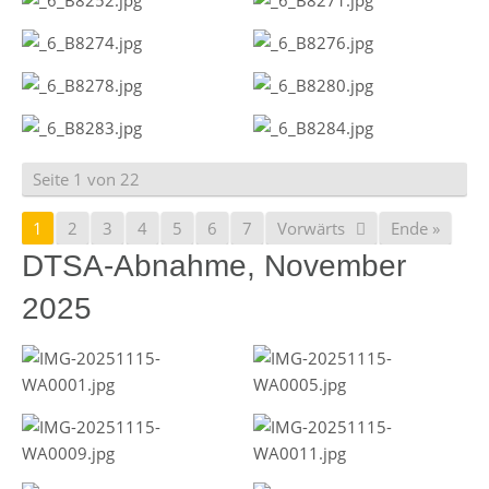
Seite 1 von 22
1
2
3
4
5
6
7
Vorwärts
Ende »
DTSA-Abnahme, November
2025