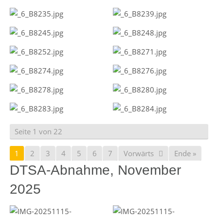
Seite 1 von 22
1
2
3
4
5
6
7
Vorwärts
Ende »
DTSA-Abnahme, November
2025