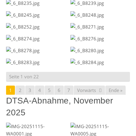
Seite 1 von 22
1
2
3
4
5
6
7
Vorwärts
Ende »
DTSA-Abnahme, November
2025