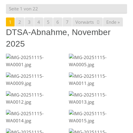
Seite 1 von 22
1
2
3
4
5
6
7
Vorwärts
Ende »
DTSA-Abnahme, November
2025