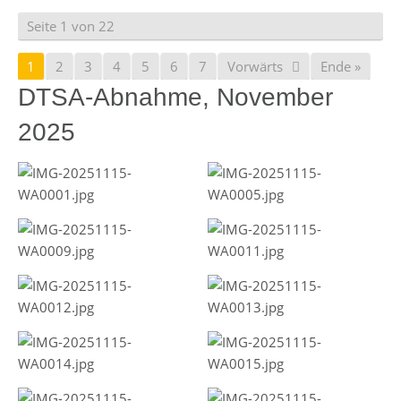
Seite 1 von 22
1
2
3
4
5
6
7
Vorwärts
Ende »
DTSA-Abnahme, November
2025