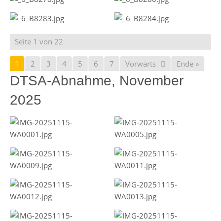
Seite 1 von 22
1
2
3
4
5
6
7
Vorwärts
Ende »
DTSA-Abnahme, November
2025