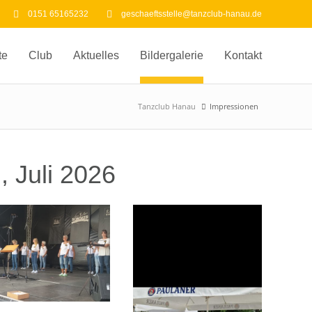
0151 65165232
geschaeftsstelle@tanzclub-hanau.de
te
Club
Aktuelles
Bildergalerie
Kontakt
Tanzclub Hanau
Impressionen
, Juli 2026