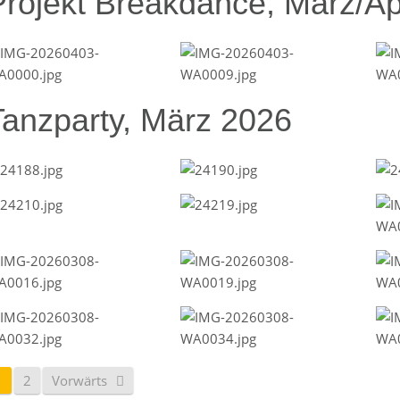
Projekt Breakdance, März/Ap
Tanzparty, März 2026
1
2
Vorwärts