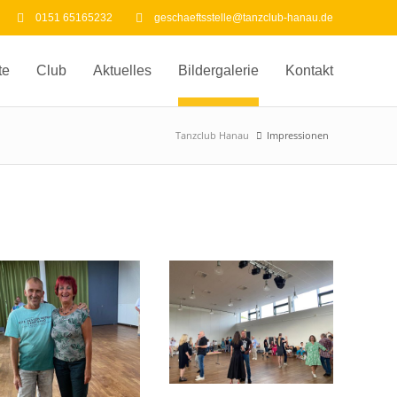
0151 65165232
geschaeftsstelle@tanzclub-hanau.de
te
Club
Aktuelles
Bildergalerie
Kontakt
Tanzclub Hanau
Impressionen