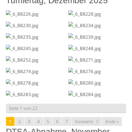
Turniertag, Dezember 2025
Seite 1 von 22
1
2
3
4
5
6
7
Vorwärts
Ende »
DTSA-Abnahme, November