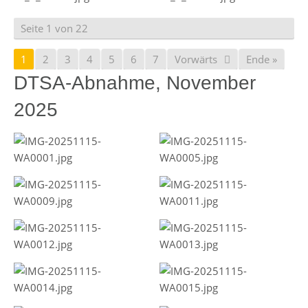
Seite 1 von 22
1
2
3
4
5
6
7
Vorwärts
Ende »
DTSA-Abnahme, November
2025