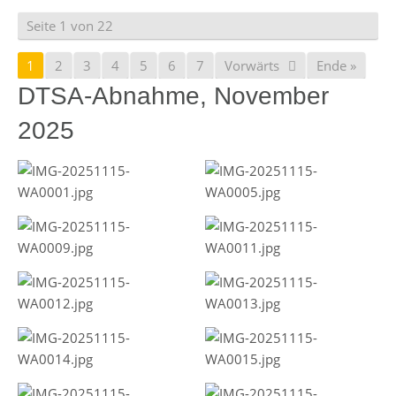
Seite 1 von 22
1
2
3
4
5
6
7
Vorwärts
Ende »
DTSA-Abnahme, November
2025