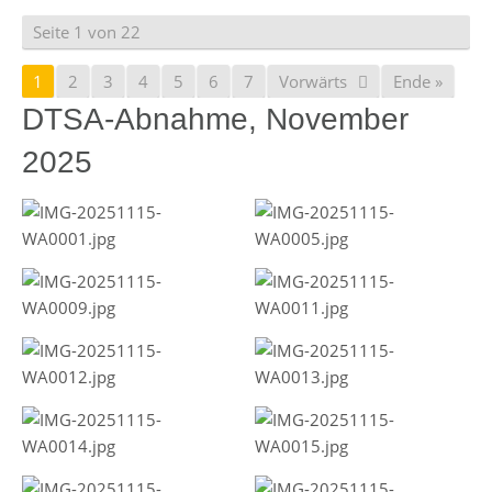
Seite 1 von 22
1
2
3
4
5
6
7
Vorwärts
Ende »
DTSA-Abnahme, November
2025