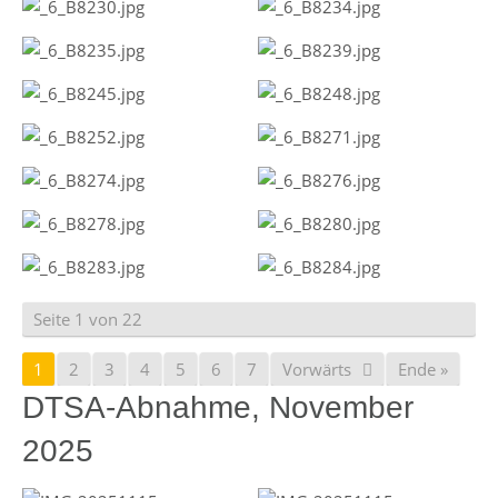
Seite 1 von 22
1
2
3
4
5
6
7
Vorwärts
Ende »
DTSA-Abnahme, November
2025